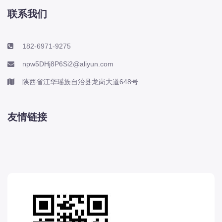
联系我们
182-6971-9275
npw5DHj8P6Si2@aliyun.com
陕西省江华瑶族自治县龙岗大道648号
友情链接