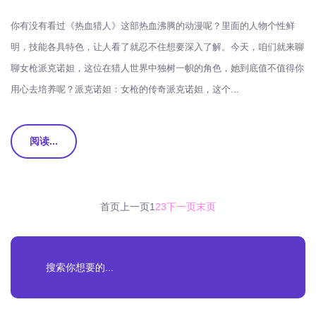
你有没有看过《热血猎人》这部热血沸腾的动漫呢？里面的人物个性鲜
明，技能各具特色，让人看了就忍不住想要深入了解。今天，咱们就来聊
聊女枪派克诺妲，这位在猎人世界中独树一帜的角色，她到底值不值得你
用心去培养呢？派克诺妲：女枪的传奇派克诺妲，这个...
阅读...
首页
上一页
1
2
3
下一页
末页