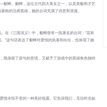
——貂蝉。貂蝉，这位古代四大美女之一，以其美貌和才艺
貌著称的法师英雄，她的台词充满了诗意和浪漫。
。在《三国演义》中，貂蝉曾有一段著名的台词：“花有
。”这句话表达了貂蝉对爱情的执着和向往，也体现了她
”，既保留了原句的意境，又赋予了游戏中的英雄角色独特
对爱情永恒不变的一种美好祝愿。它告诉我们，无论时光如